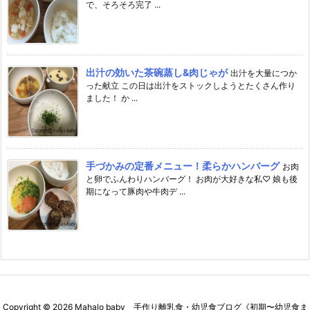
で、そろそろ完了 ...
出汁の効いた茶碗蒸し&肉じゃが
出汁を大量につか
った献立 この日は出汁をストックしようとたくさん作り
ました！ か ...
手づかみの定番メニュー！柔らかハンバーグ
お肉
と卵でふんわりハンバーグ！ お肉が大好きな私♡ 娘も後
期になって豚肉や牛肉デ ...
Copyright ©
2026
Mahalo baby 手作り離乳食・幼児食ブログ《初期〜幼児食ま