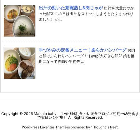
出汁の効いた茶碗蒸し&肉じゃが
出汁を大量につか
った献立 この日は出汁をストックしようとたくさん作り
ました！ か ...
手づかみの定番メニュー！柔らかハンバーグ
お肉
と卵でふんわりハンバーグ！ お肉が大好きな私♡ 娘も後
期になって豚肉や牛肉デ ...
Copyright ©
2026
Mahalo baby 手作り離乳食・幼児食ブログ《初期〜幼児食ま
で実録レシピ集》
All Rights Reserved.
WordPress Luxeritas Theme is provided by "
Thought is free
".