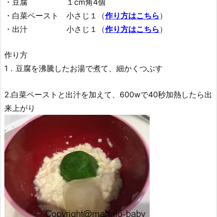
・豆腐 １cm角4個
・白菜ペースト 小さじ１（
作り方はこちら
）
・出汁 小さじ１（
作り方はこちら
）
作り方
1．豆腐を沸騰したお湯で煮て、細かくつぶす
2.白菜ペーストと出汁を加えて、600wで40秒加熱したら出
来上がり