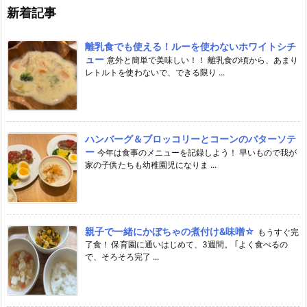
新着記事
離乳食でも使える！ルーを使わないホワイトシチ
ュー
意外と簡単で美味しい！！ 離乳食の頃から、あまり
レトルトを使わないで、できる限り ...
ハンバーグ＆ブロッコリーとコーンのバターソテ
ー
今年は食事のメニューを記録しよう！ 早いもので我が
家の子供たちも幼稚園児になりま ...
親子で一緒にかぼちゃの煮付け&味噌☆
もうすぐ完
了食！ 保育園に通いはじめて、3週間。 ｢よく食べるの
で、そろそろ完了 ...