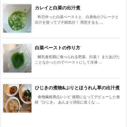
カレイと白菜の出汁煮
昨日作った白菜ペーストと、白身魚のフレークと
出汁を使ってプチ鍋気分！ 用意するも ...
白菜ペーストの作り方
離乳食初期に食べられる野菜、白菜！ まだあげた
ことなかったのでペーストにして冷凍 ...
ひじきの煮物&ぶりとほうれん草の出汁煮
食物繊維満点レシピ 後期になってデビューした食
材『ひじき』 あんまり消化に良くな ...