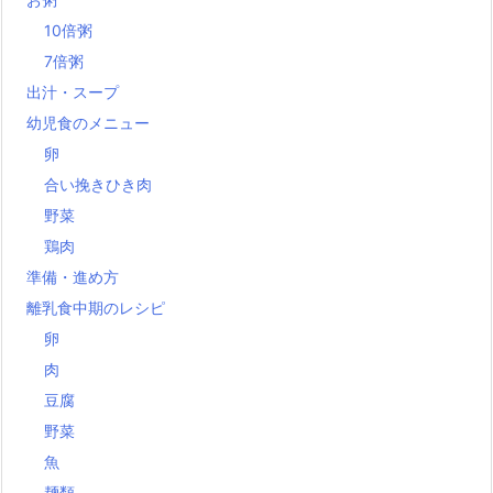
10倍粥
7倍粥
出汁・スープ
幼児食のメニュー
卵
合い挽きひき肉
野菜
鶏肉
準備・進め方
離乳食中期のレシピ
卵
肉
豆腐
野菜
魚
麺類