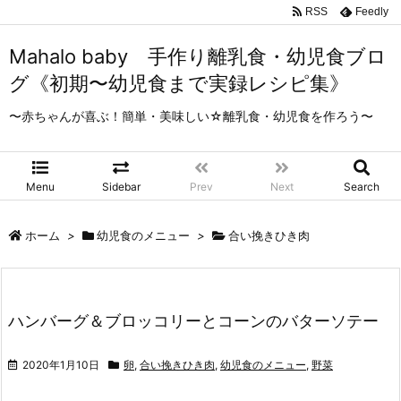
RSS
Feedly
Mahalo baby 手作り離乳食・幼児食ブロ
グ《初期〜幼児食まで実録レシピ集》
〜赤ちゃんが喜ぶ！簡単・美味しい☆離乳食・幼児食を作ろう〜
Menu
Sidebar
Prev
Next
Search
ホーム
>
幼児食のメニュー
>
合い挽きひき肉
ハンバーグ＆ブロッコリーとコーンのバターソテー
2020年1月10日
卵
,
合い挽きひき肉
,
幼児食のメニュー
,
野菜