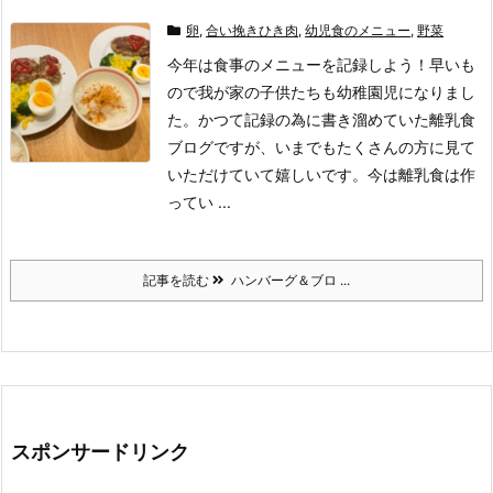
卵
,
合い挽きひき肉
,
幼児食のメニュー
,
野菜
今年は食事のメニューを記録しよう！
早いも
ので我が家の子供たちも幼稚園児になりまし
た。
かつて記録の為に書き溜めていた離乳食
ブログですが、いまでもたくさんの方に見て
いただけていて嬉しいです。
今は離乳食は作
ってい ...
記事を読む
ハンバーグ＆ブロ ...
スポンサードリンク