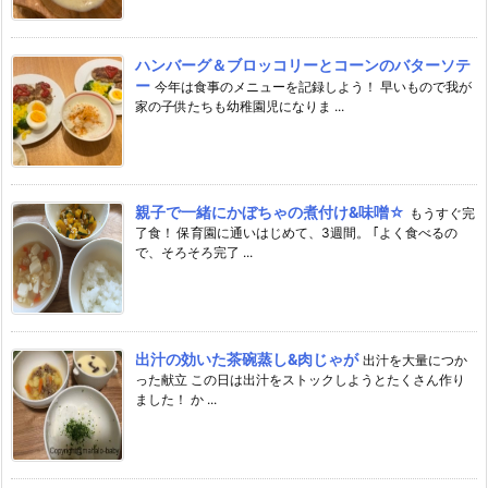
ハンバーグ＆ブロッコリーとコーンのバターソテ
ー
今年は食事のメニューを記録しよう！ 早いもので我が
家の子供たちも幼稚園児になりま ...
親子で一緒にかぼちゃの煮付け&味噌☆
もうすぐ完
了食！ 保育園に通いはじめて、3週間。 ｢よく食べるの
で、そろそろ完了 ...
出汁の効いた茶碗蒸し&肉じゃが
出汁を大量につか
った献立 この日は出汁をストックしようとたくさん作り
ました！ か ...