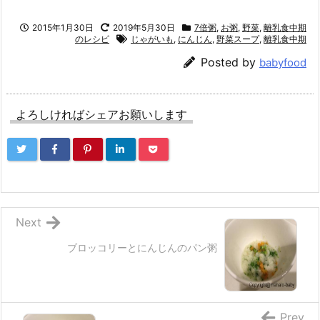
2015年1月30日
2019年5月30日
7倍粥
,
お粥
,
野菜
,
離乳食中期
のレシピ
じゃがいも
,
にんじん
,
野菜スープ
,
離乳食中期
Posted by
babyfood
よろしければシェアお願いします
Next
ブロッコリーとにんじんのパン粥
Prev