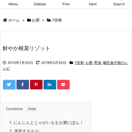
Menu
Sidebar
Prev
Next
Search
ホーム
>
お粥
>
7倍粥
鮮やか根菜リゾット
2015年1月30日
2019年5月30日
7倍粥
,
お粥
,
野菜
,
離乳食中期のレ
シピ
Contents
1.
にんじんとじゃがいもをお粥にぽん！
2.
用意するもの