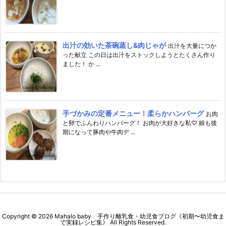
出汁の効いた茶碗蒸し&肉じゃが
出汁を大量につか
った献立 この日は出汁をストックしようとたくさん作り
ました！ か ...
手づかみの定番メニュー！柔らかハンバーグ
お肉
と卵でふんわりハンバーグ！ お肉が大好きな私♡ 娘も後
期になって豚肉や牛肉デ ...
Copyright ©
2026
Mahalo baby 手作り離乳食・幼児食ブログ《初期〜幼児食ま
で実録レシピ集》
All Rights Reserved.