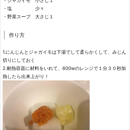
・ジャガイモ 小さじ１
・塩 少々
・野菜スープ 大さじ１
作り方
1.にんじんとジャガイモは下湯でして柔らかくして、みじん
切りにしておく
2.耐熱容器に材料をいれて、600wのレンジで１分３０秒加
熱したら出来上がり！