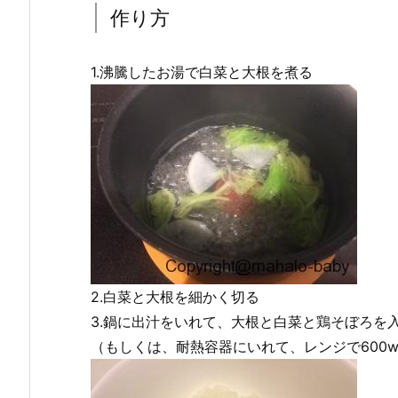
作り方
1.沸騰したお湯で白菜と大根を煮る
2.白菜と大根を細かく切る
3.鍋に出汁をいれて、大根と白菜と鶏そぼろを
（もしくは、耐熱容器にいれて、レンジで600