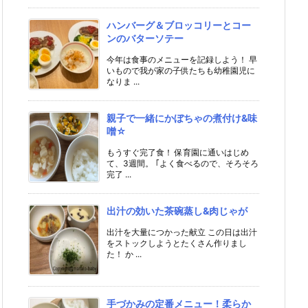
ハンバーグ＆ブロッコリーとコー
ンのバターソテー
今年は食事のメニューを記録しよう！ 早
いもので我が家の子供たちも幼稚園児に
なりま ...
親子で一緒にかぼちゃの煮付け&味
噌☆
もうすぐ完了食！ 保育園に通いはじめ
て、3週間。 ｢よく食べるので、そろそろ
完了 ...
出汁の効いた茶碗蒸し&肉じゃが
出汁を大量につかった献立 この日は出汁
をストックしようとたくさん作りまし
た！ か ...
手づかみの定番メニュー！柔らか