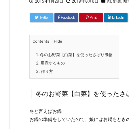
2015年1月29日
2019年8月6日
肉
,
野菜
,
離
Twitter
Facebook
Pin it
LinkedIn
Contents
1.
冬のお野菜【白菜】を使ったさぱり煮物
2.
用意するもの
3.
作り方
冬のお野菜【白菜】を使ったさ
冬と言えばお鍋！
お鍋の準備をしていたので、娘にはお鍋もどき