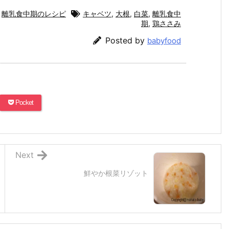
,
離乳食中期のレシピ
キャベツ
,
大根
,
白菜
,
離乳食中
期
,
鶏ささみ
Posted by
babyfood
Pocket
Next
鮮やか根菜リゾット