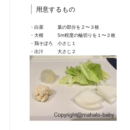
用意するもの
・白菜 葉の部分を２〜３枚
・大根 5m程度の輪切りを１〜２枚
・鶏そぼろ 小さじ１
・出汁 大さじ２