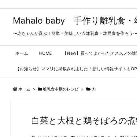
Mahalo baby 手作り離
〜赤ちゃんが喜ぶ！簡単・美味しい☆離乳食・幼児食を作ろう
ホーム
HOME
【New】買ってよかったオススメの
【お知らせ】ママリに掲載されました！新しい情報サイトもOP
ホーム
>
離乳食中期のレシピ
>
肉
白菜と大根と鶏そぼろの煮