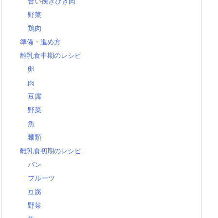
合い挽きひき肉
野菜
鶏肉
準備・進め方
離乳食中期のレシピ
卵
肉
豆腐
野菜
魚
麺類
離乳食初期のレシピ
パン
フルーツ
豆腐
野菜