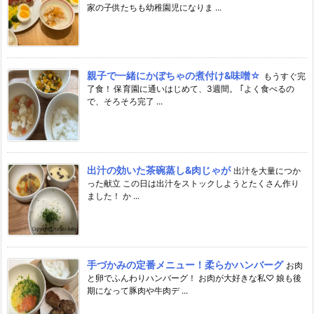
家の子供たちも幼稚園児になりま ...
親子で一緒にかぼちゃの煮付け&味噌☆
もうすぐ完
了食！ 保育園に通いはじめて、3週間。 ｢よく食べるの
で、そろそろ完了 ...
出汁の効いた茶碗蒸し&肉じゃが
出汁を大量につか
った献立 この日は出汁をストックしようとたくさん作り
ました！ か ...
手づかみの定番メニュー！柔らかハンバーグ
お肉
と卵でふんわりハンバーグ！ お肉が大好きな私♡ 娘も後
期になって豚肉や牛肉デ ...