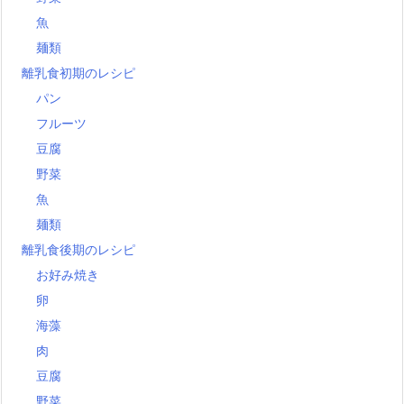
魚
麺類
離乳食初期のレシピ
パン
フルーツ
豆腐
野菜
魚
麺類
離乳食後期のレシピ
お好み焼き
卵
海藻
肉
豆腐
野菜