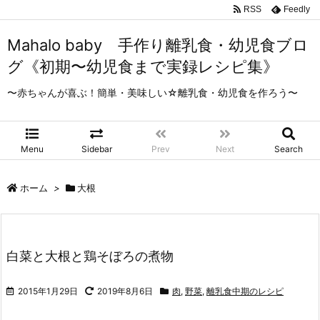
RSS
Feedly
Mahalo baby 手作り離乳食・幼児食ブロ
グ《初期〜幼児食まで実録レシピ集》
〜赤ちゃんが喜ぶ！簡単・美味しい☆離乳食・幼児食を作ろう〜
Menu
Sidebar
Prev
Next
Search
ホーム
>
大根
白菜と大根と鶏そぼろの煮物
2015年1月29日
2019年8月6日
肉
,
野菜
,
離乳食中期のレシピ