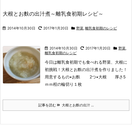
大根とお麩の出汁煮～離乳食初期レシピ～
2014年10月30日
2017年1月20日
野菜
,
離乳食初期のレシピ
2014年10月30日
2017年1月20日
野菜
,
離乳食初期のレシピ
今日は離乳食初期でも食べれる野菜、大根に
初挑戦！
大根とお麩の出汁煮を作りました！
用意するもの
•お麩 2つ
•大根
厚さ5
ｍｍ程の輪切り１枚
記事を読む
大根とお麩の出汁 ...