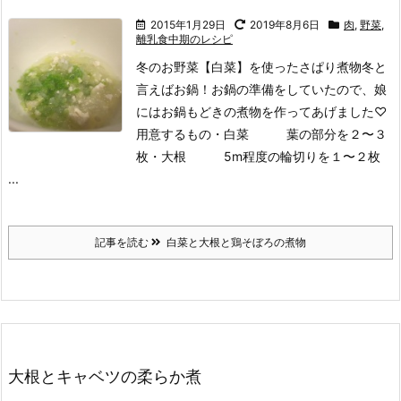
2015年1月29日
2019年8月6日
肉
,
野菜
,
離乳食中期のレシピ
冬のお野菜【白菜】を使ったさぱり煮物
冬と
言えばお鍋！
お鍋の準備をしていたので、娘
にはお鍋もどきの煮物を作ってあげました♡
用意するもの
・白菜 葉の部分を２〜３
枚
・大根 5m程度の輪切りを１〜２枚
...
記事を読む
白菜と大根と鶏そぼろの煮物
大根とキャベツの柔らか煮