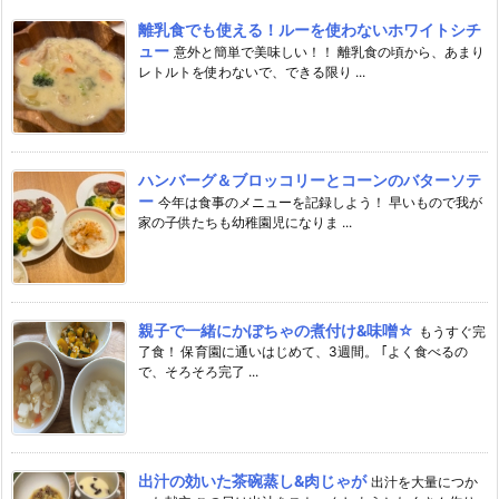
離乳食でも使える！ルーを使わないホワイトシチ
ュー
意外と簡単で美味しい！！ 離乳食の頃から、あまり
レトルトを使わないで、できる限り ...
ハンバーグ＆ブロッコリーとコーンのバターソテ
ー
今年は食事のメニューを記録しよう！ 早いもので我が
家の子供たちも幼稚園児になりま ...
親子で一緒にかぼちゃの煮付け&味噌☆
もうすぐ完
了食！ 保育園に通いはじめて、3週間。 ｢よく食べるの
で、そろそろ完了 ...
出汁の効いた茶碗蒸し&肉じゃが
出汁を大量につか