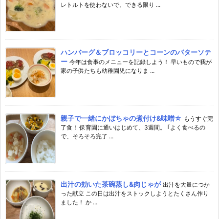
レトルトを使わないで、できる限り ...
ハンバーグ＆ブロッコリーとコーンのバターソテ
ー
今年は食事のメニューを記録しよう！ 早いもので我が
家の子供たちも幼稚園児になりま ...
親子で一緒にかぼちゃの煮付け&味噌☆
もうすぐ完
了食！ 保育園に通いはじめて、3週間。 ｢よく食べるの
で、そろそろ完了 ...
出汁の効いた茶碗蒸し&肉じゃが
出汁を大量につか
った献立 この日は出汁をストックしようとたくさん作り
ました！ か ...