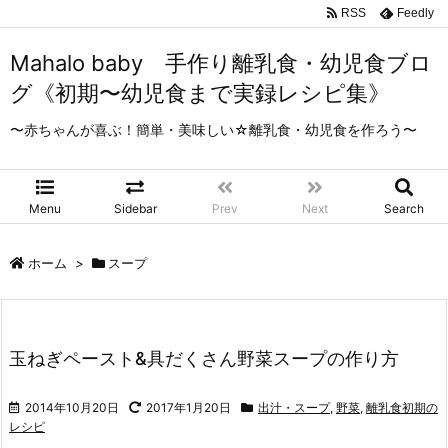
RSS
Feedly
Mahalo baby 手作り離乳食・幼児食ブロ
グ《初期〜幼児食まで実録レシピ集》
〜赤ちゃんが喜ぶ！簡単・美味しい☆離乳食・幼児食を作ろう〜
Menu
Sidebar
Prev
Next
Search
ホーム
>
スープ
玉ねぎペースト&具だくさん野菜スープの作り方
2014年10月20日
2017年1月20日
出汁・スープ
,
野菜
,
離乳食初期の
レシピ